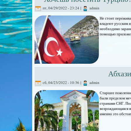
пт, 04/29/2022 - 23:24
|
admin
Не стоит пережива
владеют русским я
необходимо заране
помощью приложени
Абхази
сб, 04/23/2022 - 10:36
|
admin
Старшее поколение
были пределом ме
странами СНГ. Пож
возрождающаяся в 
именно это обстоя