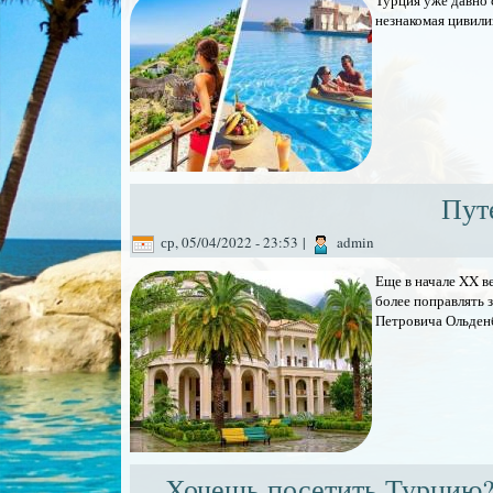
Турция уже давно 
незнакомая цивили
Пут
ср, 05/04/2022 - 23:53
|
admin
Еще в начале XX в
более поправлять 
Петровича Ольден
Хочешь посетить Турцию? 