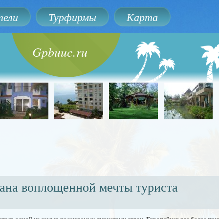
ели
Турфирмы
Карта
Gpbuuc.ru
рана воплощенной мечты туриста