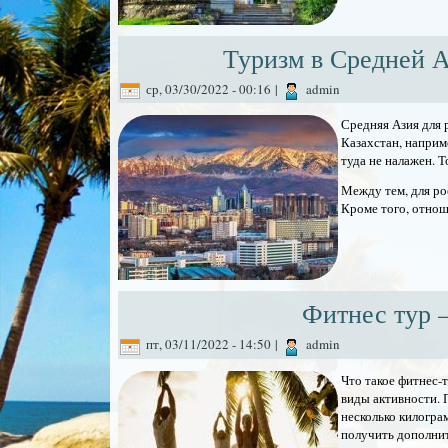
Туризм в Средней А
ср, 03/30/2022 - 00:16
|
admin
Средняя Азия для 
Казахстан, наприм
туда не налажен. 
Между тем, для ро
Кроме того, отнош
Фитнес тур –
пт, 03/11/2022 - 14:50
|
admin
Что такое фитнес-
виды активности. 
несколько килогра
получить дополните