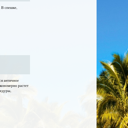
. В спешке,
ся античное
акономерно растет
цедуры,