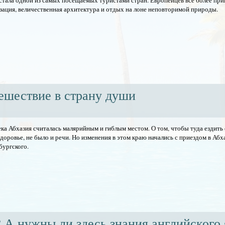
стала одной из самых посещаемых туристами стран. Европейцев все более пр
зация, величественная архитектура и отдых на лоне неповторимой природы.
ешествие в страну души
ека Абхазия считалась малярийным и гиблым местом. О том, чтобы туда ездить
здоровье, не было и речи. Но изменения в этом краю начались с приездом в Аб
бургского.
А нужны ли здесь знания английского 