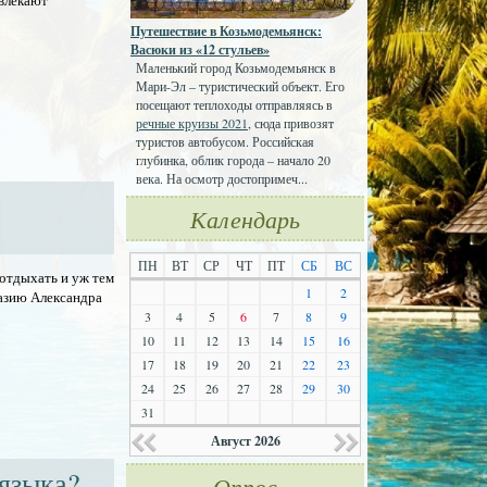
ивлекают
Путешествие в Козьмодемьянск:
Васюки из «12 стульев»
Маленький город Козьмодемьянск в
Мари-Эл – туристический объект. Его
посещают теплоходы отправляясь в
речные круизы 2021
, сюда привозят
туристов автобусом. Российская
глубинка, облик города – начало 20
века. На осмотр достопримеч...
Календарь
ПН
ВТ
СР
ЧТ
ПТ
СБ
ВС
 отдыхать и уж тем
1
2
хазию Александра
3
4
5
6
7
8
9
10
11
12
13
14
15
16
17
18
19
20
21
22
23
24
25
26
27
28
29
30
31
Август 2026
языка?
Опрос