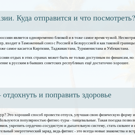
зии. Куда отправится и что посмотреть
россиян является одновременно близкой и в тоже самое время чужой. Несмотря 
ер, входит в Таможенный союз с Россией и Белоруссией и как таковой границы 
Тоже самое касается Киргизии, Таджикистана, Туркменистана и Узбекистана.
ссиян отдых в этих странах может быть не только доступным по финансам, но
ение к русским в бывших советских республиках ещё достаточно хорошее.
 отдохнуть и поправить здоровье
тур? Это хороший способ провести отпуск, улучшая свою физическую форму и
Пользуются популярностью фитнес-туры - танцевальные. Такая поездка позволя
ммов, укрепить сердечно-сосудистую и дыхательную систему, стать сильнее и 
льный энергетический заряд, ведь фитнес - это всегда новые знакомства и вст