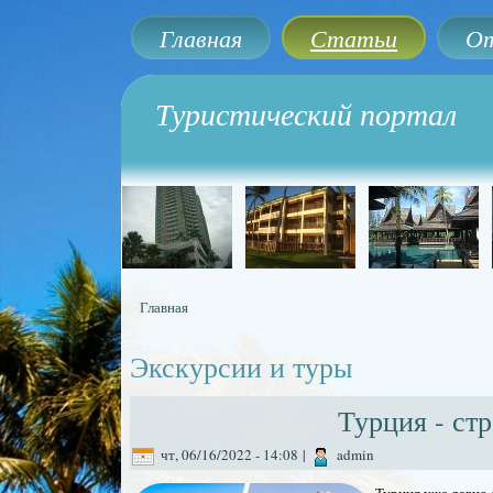
Главная
Статьи
От
Туристический портал
Главная
Вы здесь
Экскурсии и туры
Турция - ст
чт, 06/16/2022 - 14:08
|
admin