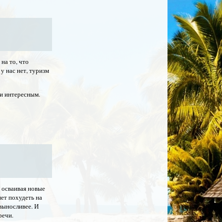
?
на то, что
у нас нет, туризм
 и интересным.
 осваивая новые
ет похудеть на
выносливее. И
речи.