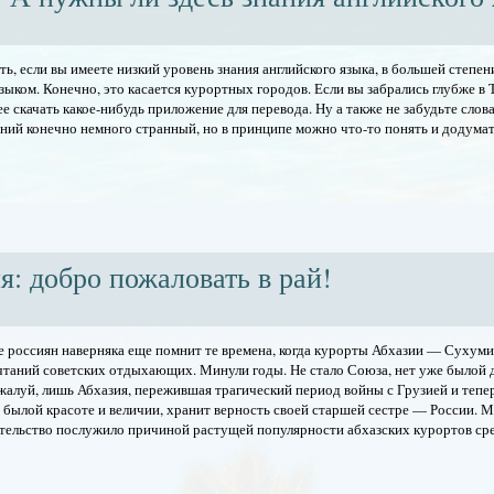
ть, если вы имеете низкий уровень знания английского языка, в большей степе
зыком. Конечно, это касается курортных городов. Если вы забрались глубже в 
е скачать какое-нибудь приложение для перевода. Ну а также не забудьте слов
й конечно немного странный, но в принципе можно что-то понять и додумат
я: добро пожаловать в рай!
 россиян наверняка еще помнит те времена, когда курорты Абхазии — Сухуми
чтаний советских отдыхающих. Минули годы. Не стало Союза, нет уже былой
алуй, лишь Абхазия, пережившая трагический период войны с Грузией и тепе
былой красоте и величии, хранит верность своей старшей сестре — России. 
тельство послужило причиной растущей популярности абхазских курортов сре