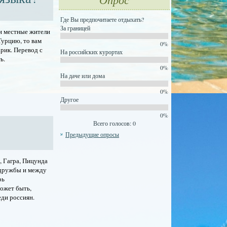
Где Вы предпочитаете отдыхать?
За границей
ни местные жители
Турцию, то вам
0%
арик. Перевод с
На российских курортах
ь.
0%
На даче или дома
0%
Другое
0%
Всего голосов: 0
Предыдущие опросы
, Гагра, Пицунда
 дружбы и между
рь
Может быть,
ди россиян.