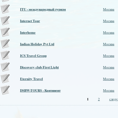
ITU - международный туризм
Москва
Internet Tour
Москва
Interhome
Москва
Indian Holiday Pvt Ltd
Москва
ICS Travel Group
Москва
Discovery club First Light
Москва
Eternity Travel
Москва
DSBW-TOURS - Континент
Москва
Страницы
1
2
следу