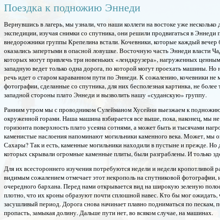
Поездка к подножию Эннеди
Вернувшись в лагерь, мы узнали, что наши коллеги на востоке уже несколько
экспедиции, изучая снимки со спутника, они решили продвигаться в Эннеди п
внедорожники группы Крепелина встали. Кочевники, которые каждый вечер б
оказались запертыми в опасной ловушке. Восточную часть Эннеди власти Ч
которых могут привлечь три новеньких «лендкрузера», нагруженных ценным 
западную ведет только одна дорога, по которой могут проехать машины. Но н
речь идет о старом караванном пути по Эннеди. К сожалению, кочевники не м
фотографии, сделанные со спутника, для них бесполезная картинка, не более 
западной стороны плато Эннеди и вызволить нашу «суданскую» группу.
Ранним утром мы с проводником Сулейманом Хусейни выезжаем к подножию 
окруженной горами. Наша машина взбирается все выше, пока, наконец, мы не
горизонта поверхность плато усеяна сотнями, а может быть и тысячами наг
каменистые наслоения напоминают могильники каменного века. Может, мы о
Сахары? Так и есть, каменные могильники находили в пустыне и прежде. Но
которых скрывали огромные каменные плиты, были разграблены. И только зде
Для их всестороннего изучения потребуются недели и недели кропотливой ра
видимым сожалением отмечает этот некрополь на спутниковой фотографии, 
очередного бархана. Перед нами открывается вид на широкую зеленую полос
плотно, что их кроны образуют почти сплошной навес. Кто бы мог ожидать, 
засушливый период. Дорога снова начинает плавно подниматься по пескам, п
пропасть, замыкая долину. Дальше пути нет, во всяком случае, на машинах.