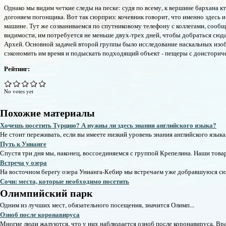
Однако мы видим четкие следы на песке: судя по всему, к вершине бархана к
догоняем погонщика. Вот так сюрприз: кочевник говорит, что именно здесь 
машине. Тут же созваниваемся по спутниковому телефону с коллегами, сообща
видимости, им потребуется не меньше двух-трех дней, чтобы добраться сюд
Архей. Основной задачей второй группы было исследование наскальных изоб
сэкономить им время и подыскать подходящий объект - пещеры с доисториче
Рейтинг:
No votes yet
Похожие материалы
Хочешь посетить Турцию? А нужны ли здесь знания английского языка?
Не стоит переживать, если вы имеете низкий уровень знания английского языка,
Путь к Унианге
Спустя три дня мы, наконец, воссоединяемся с группой Крепелина. Наши товар
Встреча у озера
На восточном берегу озера Унианга-Кебир мы встречаем уже добравшуюся сюд
Сочи: места, которые необходимо посетить
Олимпийский парк
Одним из лучших мест, обязательного посещения, значится Олимп...
Озноб после коронавируса
Многие люди жалуются, что у них наблюдается озноб после коронавируса. Вра