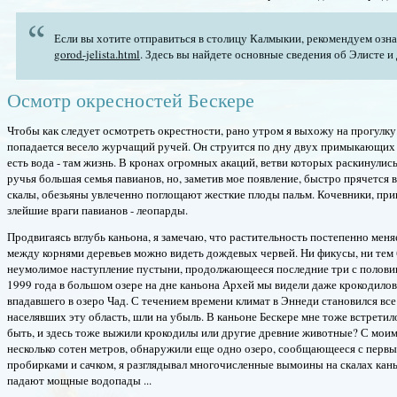
Если вы хотите отправиться в столицу Калмыкии, рекомендуем озн
gorod-jelista.html
. Здесь вы найдете основные сведения об Элисте и
Осмотр окресностей Бескере
Чтобы как следует осмотреть окрестности, рано утром я выхожу на прогулку.
попадается весело журчащий ручей. Он струится по дну двух примыкающих к 
есть вода - там жизнь. В кронах огромных акаций, ветви которых раскинулис
ручья большая семья павианов, но, заметив мое появление, быстро прячется 
скалы, обезьяны увлеченно поглощают жесткие плоды пальм. Кочевники, прив
злейшие враги павианов - леопарды.
Продвигаясь вглубь каньона, я замечаю, что растительность постепенно мен
между корнями деревьев можно видеть дождевых червей. Ни фикусы, ни тем бо
неумолимое наступление пустыни, продолжающееся последние три с половин
1999 года в большом озере на дне каньона Архей мы видели даже крокодилов
впадавшего в озеро Чад. С течением времени климат в Эннеди становился вс
населявших эту область, шли на убыль. В каньоне Бескере мне тоже встретил
быть, и здесь тоже выжили крокодилы или другие древние животные? С мои
несколько сотен метров, обнаружили еще одно озеро, сообщающееся с первы
пробирками и сачком, я разглядывал многочисленные вымоины на скалах каньо
падают мощные водопады ...