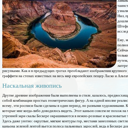
Завыв
таинс
узнали
Нил, 
дошли 
Штефан
исслед
Ему, м
полно
Сейчас
только
путем,
лагере
рисунками. Как и в предыдущих гротах преобладают изображения крупного р
граффити на стенах известных на весь мир европейских пещер Ласко и Альта
Наскальная живопись
Другие древние изображения были выполнены в стиле, казалось, предвосхи
собой комбинации простых геометрических фигур. А на одной вполне реалис
всему, эти росписи были сделаны в один период, но разными художниками. К
которые мне когда-либо доводилось видеть. Этот каньон совсем не похож на
утренней зари скалы Бескере окрашиваются в нежно-розовые и красноватые 
Здесь даже уютно: округлые, мягкие контуры гор, местами занесенных свет
каньона зеленой лентой вьется полоса пальмовых зарослей, ведь в Бескере до