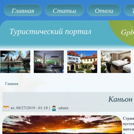
Главная
Статьи
Отели
Туристический портал
Gpb
Главная
Вы здесь
Каньон
вт, 08/27/2019 - 01:18
|
admin
Странн
пустот
жители