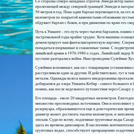
Со стороны северо-западных отрогов Эннеди ветер нано
пролегающей между северной границей Эннеди и нагорьем
50 метров в год. Пока один бархан перемещается, на его 
километров по покрытой каменистыми обломками пустыне
обдувает бархан с боков, и при движении по краю его ско
Путь к Унианге - это путь через тысячи барханов, плавн
экстремальной езды крайне трудно. Хотя машины оснаще
демонстрирует нам фантасмагорическую картину. Сперва м
попадаться взорванные и сожженные танки. С подветренно
ливийской армии в 1970-1980-х годах. Ливийский лидер 
пустыне разгоралась война. Наш проводник Сулейман Хус
Сулейман вспоминает, как он с товарищами устанавливал п
расстреливали один за другим. И действительно, тут и та
металла. Однажды колеса нашего внедорожника проехали б
добираемся до озера Унианга-Кебир - самого большого в б
помню, как после недельного путешествия через Сахару у
Его площадь - около 20 квадратных километров. Ежегодно
множество пресноводных источников. Они и пополняют ул
резервуара, образовавшегося еще в доисторические времен
диаметр может достигать тысячи километров, и заполнен
эпохам. Судя по всему, подземные грунтовые воды Сахар
здесь во времена динозавров. В наслоениях континентал
грунтовых водах, способствуют превращению осадочных 