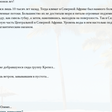
онов лет!
ся лишь 10 тысяч лет назад. Тогда климат в Северной Африке был намного бол
сленные потоки. Большинство их не достигали моря и питали огромные подзем
, как сквозь губку, а затем, накопившись, выходила на поверхность. Так в С
ьную часть Центральной и Северной Африки. Уровень воды в нем настолько под
Атлантическим океаном.
же добравшуюся сюда группу Крепел...
ь ветром, завывавшим в пустота...
Олимп...
атить внимание?