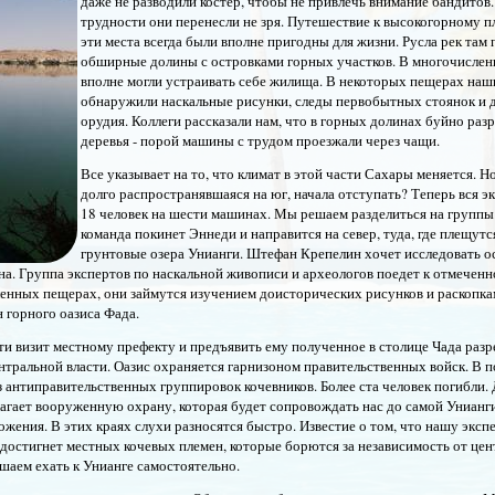
даже не разводили костер, чтобы не привлечь внимание бандитов.
трудности они перенесли не зря. Путешествие к высокогорному пл
эти места всегда были вполне пригодны для жизни. Русла рек там
обширные долины с островками горных участков. В многочислен
вполне могли устраивать себе жилища. В некоторых пещерах наш
обнаружили наскальные рисунки, следы первобытных стоянок и 
орудия. Коллеги рассказали нам, что в горных долинах буйно ра
деревья - порой машины с трудом проезжали через чащи.
Все указывает на то, что климат в этой части Сахары меняется. Н
долго распространявшаяся на юг, начала отступать? Теперь вся э
18 человек на шести машинах. Мы решаем разделиться на группы
команда покинет Эннеди и направится на север, туда, где плещут
грунтовые озера Унианги. Штефан Крепелин хочет исследовать 
на. Группа экспертов по наскальной живописи и археологов поедет к отмечен
сленных пещерах, они займутся изучением доисторических рисунков и раскоп
н горного оазиса Фада.
ти визит местному префекту и предъявить ему полученное в столице Чада раз
ентральной власти. Оазис охраняется гарнизоном правительственных войск. В п
з антиправительственных группировок кочевников. Более ста человек погибли.
агает вооруженную охрану, которая будет сопровождать нас до самой Унианги
ожения. В этих краях слухи разносятся быстро. Известие о том, что нашу экс
достигнет местных кочевых племен, которые борются за независимость от цен
шаем ехать к Унианге самостоятельно.