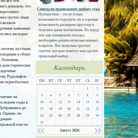
 Но все эти
ато доказало, что
Советы по правильному выбору тура
 пересекают
Путешествие – это не только
ных гротах люди
возможность отдохнуть, но и хорошая
и коллеги
возможность расширить кругозор и
древние каменные
получить яркие впечатления. Но перед
зрослись молодые
тем, как планировать поездку,
необходимо решить несколько важных
вопросов. Вот несколько простых
о почему пустыня,
советов, которые помогут вам сделать
кспедиция в сборе:
правильный выбор:...
. Основная
ся доисторические
Календарь
осадочные
ному Рудольфом
ПН
ВТ
СР
ЧТ
ПТ
СБ
ВС
ками первобытных
1
2
3
4
5
6
7
8
9
решение на
10
11
12
13
14
15
16
оследние годы в
 Добравшись до
17
18
19
20
21
22
23
. Однако, по
24
25
26
27
28
29
30
педицию
31
тральной власти.
Август 2026