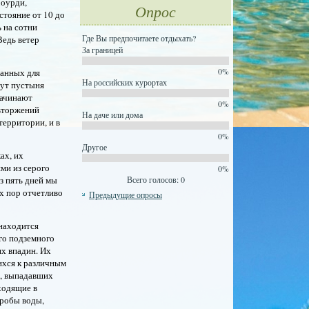
Моурди,
Опрос
стояние от 10 до
ь на сотни
Где Вы предпочитаете отдыхать?
Ведь ветер
За границей
0%
ванных для
На российских курортах
тут пустыня
начинают
0%
 вторжений
На даче или дома
территории, и в
0%
Другое
ах, их
ями из серого
0%
Всего голосов: 0
з пять дней мы
их пор отчетливо
Предыдущие опросы
 находится
го подземного
их впадин. Их
ихся к различным
й, выпадавших
ходящие в
пробы воды,