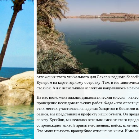
отложения этого уникального для Сахары водного бассей
Купером на карте горному островку. Там, в его многочи
стоянок. А я с несколькими коллегами направляюсь в райо
На нас возложена важная дипломатическая миссия - нанес
проведение исследовательских работ. Фада - это оплот ц
этих местах участились нападения бандитов и боевиков и
оазиса, мы представляем префекту наши бумаги. Он предл
совету Хусейни, мы вежливо отказываемся от этого предл
сопровождает конвой правительственных войск, конечно, 
Это может вызвать враждебное отношение к нам. И мы ре