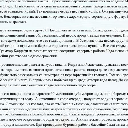
сит огромные песчаные массы. Образование барханов начинается во впадине 
 Эрдис. В зависимости от силы ветров песчаные холмы передвигаются на рас
месте возникает новый. Так возникает череда песчаных холмов. Она растянулас
. Некоторые из этих песчаных гор имеют характерную серповидную форму. 
рость возрастает.
о перетекающих один в другой. Преодолевать их на автомобилях, даже оборудо
ны специальной защитой, рассеивающей песок, продвигаемся мы медленно. И 
не даже показалось, что это галлюцинация ... В безжизненных песках вдруг 
й стороны огромного бархана торчит из песка ствол пушки ... Все это следы
Муаммар Каддафи не раз пытался присоединить северные районы Чада к своей 
ейни участвовал в одном сражении.
ротивотанковые ракеты на кузов пикапа. Когда ливийские танки увязали в песк
м на горячем песке валяются противотанковые ракеты, иногда даже с взрывател
уквально в нескольких сантиметрах от неразорвавшейся гранаты. Только чере
ассейне Унианга. В первый раз я побывал здесь двадцать три года назад. До с
видел с высокой скалистой гряды темно-синюю гладь озера.
 с его поверхности испаряется 60 миллионов кубометров воды, но по берегам
етучившуюся влагу. А источники, в свою очередь, получают воду из огромно
а. С точки зрения геолога, эта часть Сахары - мозаика, сложенная из гигантск
ы они толстыми - до шести километров в глубину - слоями отложений, относящ
ы - это смешанная с соленой морской водой влага мощных тропических ливне
ьные и морские осадочные породы чередуются. А химические процессы, проис
пород в каменистые. При проведении буровых работ в бассейне были взяты 