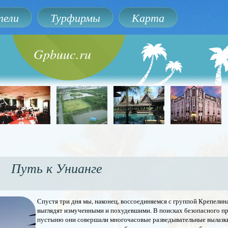
ели
Турфирмы
Карта
Gpbuuc.ru
Путь к Унианге
Спустя три дня мы, наконец, воссоединяемся с группой Крепели
выглядят измученными и похудевшими. В поисках безопасного пр
пустыню они совершали многочасовые разведывательные вылазки