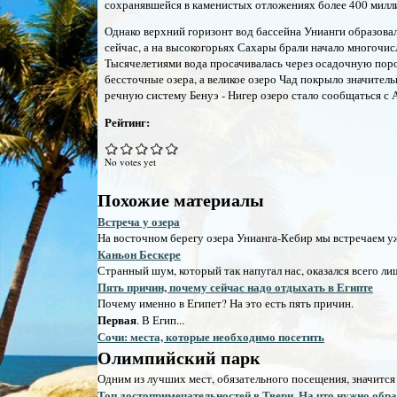
сохранявшейся в каменистых отложениях более 400 милли
Однако верхний горизонт вод бассейна Унианги образовал
сейчас, а на высокогорьях Сахары брали начало многочи
Тысячелетиями вода просачивалась через осадочную породу
бессточные озера, а великое озеро Чад покрыло значител
речную систему Бенуэ - Нигер озеро стало сообщаться с 
Рейтинг:
No votes yet
Похожие материалы
Встреча у озера
На восточном берегу озера Унианга-Кебир мы встречаем у
Каньон Бескере
Странный шум, который так напугал нас, оказался всего лиш
Пять причин, почему сейчас надо отдыхать в Египте
Почему именно в Египет? На это есть пять причин.
Первая
. В Егип...
Сочи: места, которые необходимо посетить
Олимпийский парк
Одним из лучших мест, обязательного посещения, значится 
Топ достопримечательностей в Твери. На что нужно обр