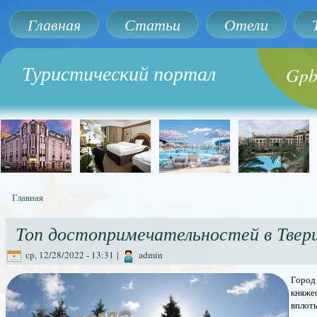
Главная
Статьи
Отели
Туристический портал
Gpb
Главная
Вы здесь
Топ достопримечательностей в Твер
ср, 12/28/2022 - 13:31
|
admin
Город 
княжес
вплоть