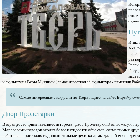
Истори
правом
столет
однак
Пут
Итак, 
XVII в
перено
раз пе
Росси.
Госуд
мастер
и скульптуры Веры Мухиной ( самая известная её скульптура - памятник Раб
Самые интересные экскурсии по Твери ищите на сайте
https://prov
Двор Пролетарки
Вторая достопримечательность города - двор Пролетарки. Это, пожалуй, пе
Морозовский городок входит более пятидесяти объектов, совместимых друг 
ней начали пристраивать дополнительные цехи, казармы для рабочих и друг