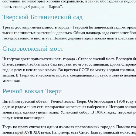
состоянии, но некоторые хорошо сохранились, и сейчас оборудованы под 
честь столицы Франции - “Париж”.
Тверской Ботанический сад
Третья достопримечательность города - Тверской Ботанический сад, которому
тысяч травянистых растений и деревьев. Общая площадь сада составляет боле
государственного института. Помимо деревьев здесь можно найти красивые 
Староволжский мост
Четвёртая достопримечательность города - Староволжский мост. Возведён бы
Отечественной войны мост был взорван, но его восстановили. Длина Старово
вид на реку и некоторые храмы. Во времена СССР по мосту ходили трамваи,
машин. В Твери есть несколько мостов, соединяющих правую и левую полови
маленькая.
Речной вокзал Твери
Пятый интересный объект - Речной вокзал Твери. Он был создан в 1938 году 
однако рядом с ним есть прекрасная живописная набережная. История вокзал
монастырь, однако уцелел только Успенский собор. В 1950х годах тверской
полутысячи пассажиров.
Тверь по праву считается одним из самых православных городов. Помимо гл
монастырей XVII-XIX веков. Например, есть Свято-Екатерининский монастыр